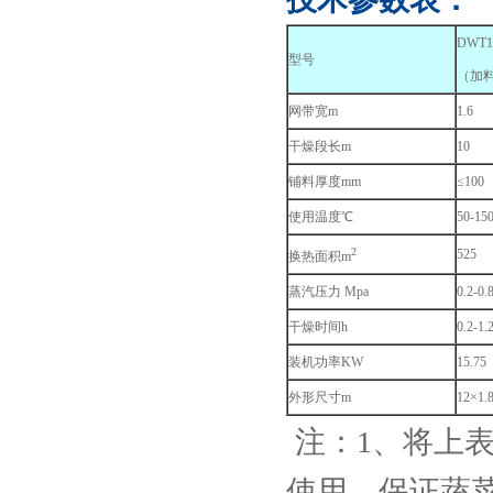
DWT1.
型号
（加
网带宽m
1.6
干燥段长m
10
铺料厚度mm
≤100
使用温度℃
50-15
2
525
换热面积m
蒸汽压力 Mpa
0.2-0.
干燥时间h
0.2-1.
装机功率KW
15.75
外形尺寸m
12×1.
注：1、将上
使用，保证蔬