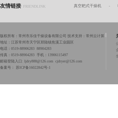
友情链接
真空耙式干燥机
-
FRIENDLINK
版权所有：常州市乐佳干燥设备有限公司 技术支持：
常州云计算
地址：江苏常州市天宁区郑陆镇焦溪工业园区
电话：0519-88906283 88904283
传真：0519-88904283 手机：13906115497
邮箱登陆入口:
ljdry888@126.com
cjdryer@126.com
备案号：
苏ICP备16022842号-1